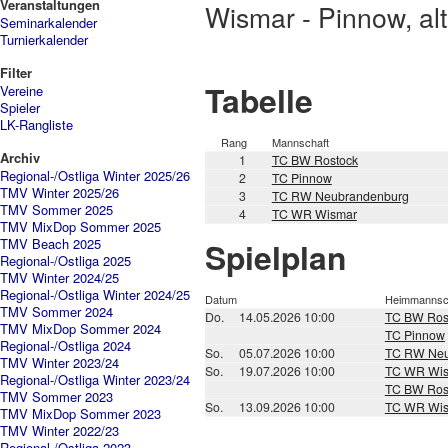
Veranstaltungen
Wismar - Pinnow, alt:
Seminarkalender
Turnierkalender
Filter
Tabelle
Vereine
Spieler
LK-Rangliste
Rang
Mannschaft
Archiv
1
TC BW Rostock
Regional-/Ostliga Winter 2025/26
2
TC Pinnow
TMV Winter 2025/26
3
TC RW Neubrandenburg
TMV Sommer 2025
4
TC WR Wismar
TMV MixDop Sommer 2025
TMV Beach 2025
Spielplan
Regional-/Ostliga 2025
TMV Winter 2024/25
Regional-/Ostliga Winter 2024/25
Datum
Heimmannsc
TMV Sommer 2024
Do.
14.05.2026 10:00
TC BW Ros
TMV MixDop Sommer 2024
TC Pinnow
Regional-/Ostliga 2024
So.
05.07.2026 10:00
TC RW Neu
TMV Winter 2023/24
So.
19.07.2026 10:00
TC WR Wi
Regional-/Ostliga Winter 2023/24
TC BW Ros
TMV Sommer 2023
So.
13.09.2026 10:00
TC WR Wi
TMV MixDop Sommer 2023
TMV Winter 2022/23
Regional-/Ostliga 2023